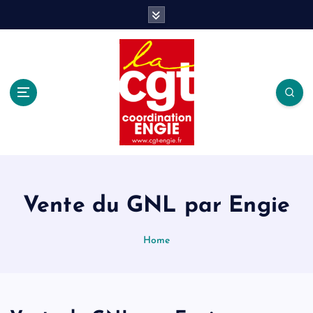
S
k
i
p
t
o
c
o
n
t
e
n
t
Vente du GNL par Engie
Home