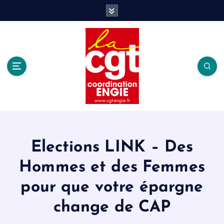
S
k
i
p
t
o
c
o
n
t
e
n
t
Elections LINK – Des
Hommes et des Femmes
pour que votre épargne
change de CAP