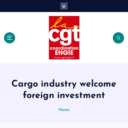
S
k
i
p
t
o
c
o
n
t
e
n
t
Cargo industry welcome
foreign investment
Home