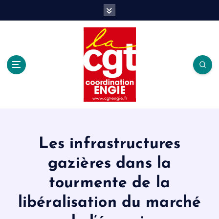
S
k
i
p
t
o
c
o
n
t
e
n
t
Les infrastructures
gazières dans la
tourmente de la
libéralisation du marché