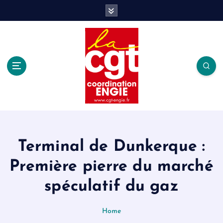
S
k
i
p
t
o
c
o
n
t
e
n
t
Terminal de Dunkerque :
Première pierre du marché
spéculatif du gaz
Home