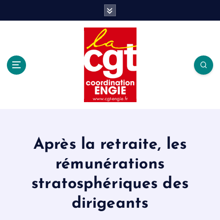
S
k
i
p
t
o
c
o
n
t
e
n
t
Après la retraite, les
rémunérations
stratosphériques des
dirigeants