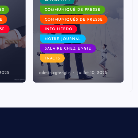
ACTUALITÉS
ES
COMMUNIQUÉ DE PRESSE
E
COMMUNIQUÉS DE PRESSE
SE
INFO HEBDO
NOTRE JOURNAL
SALAIRE CHEZ ENGIE
TRACTS
 2025
admin-cgtengie
juillet 10, 2025