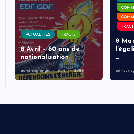
COMM
COMM
TRACT
ACTUALITÉS
TRACTS
8 Mar
8 Avril – 80 ans de
l’égal
nationalisation
…
admin-cgtengie
avril 14, 2026
editeur-c