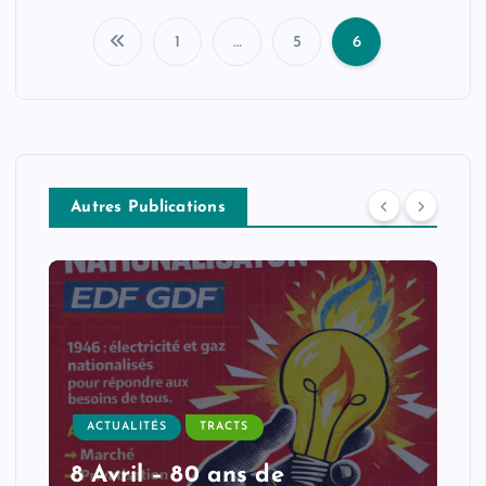
1
…
5
6
P
a
g
Autres Publications
i
n
a
t
i
ACTUALITÉS
TRACTS
8 Avril – 80 ans de