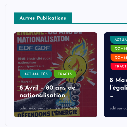
Autres Publications
ACTUA
COMM
COMM
TRACT
ACTUALITÉS
TRACTS
8 Mar
8 Avril – 80 ans de
l’égal
nationalisation
…
admin-cgtengie
avril 14, 2026
editeur-c