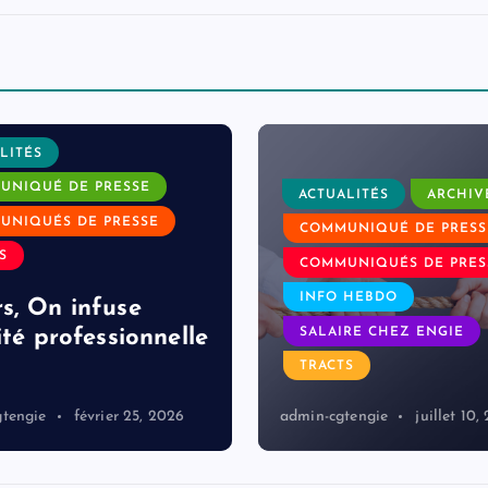
LITÉS
UNIQUÉ DE PRESSE
ACTUALITÉS
ARCHIV
UNIQUÉS DE PRESSE
COMMUNIQUÉ DE PRESS
S
COMMUNIQUÉS DE PRES
INFO HEBDO
s, On infuse
SALAIRE CHEZ ENGIE
ité professionnelle
TRACTS
gtengie
février 25, 2026
admin-cgtengie
juillet 10,