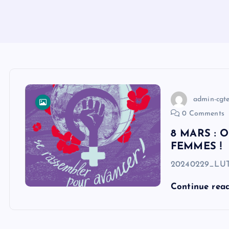
admin-cgt
0 Comments
8 MARS : 
FEMMES !
20240229_L
Continue rea